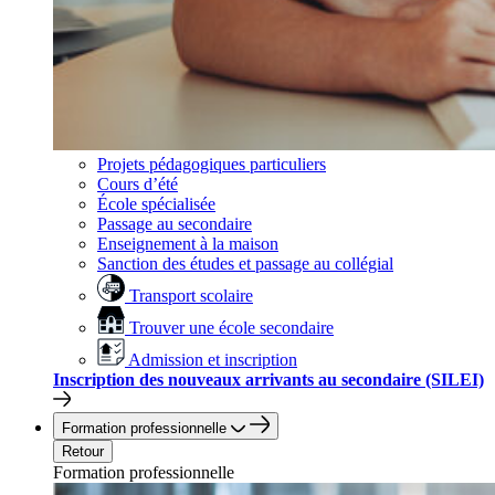
Projets pédagogiques particuliers
Cours d’été
École spécialisée
Passage au secondaire
Enseignement à la maison
Sanction des études et passage au collégial
Transport scolaire
Trouver une école secondaire
Admission et inscription
Inscription des nouveaux arrivants au secondaire (SILEI)
Formation professionnelle
Retour
Formation professionnelle