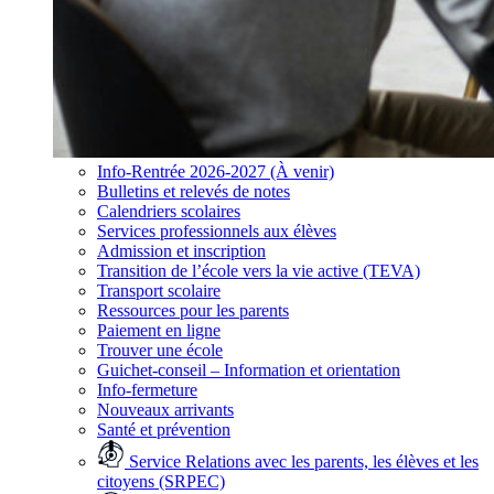
Info-Rentrée 2026-2027 (À venir)
Bulletins et relevés de notes
Calendriers scolaires
Services professionnels aux élèves
Admission et inscription
Transition de l’école vers la vie active (TEVA)
Transport scolaire
Ressources pour les parents
Paiement en ligne
Trouver une école
Guichet-conseil – Information et orientation
Info-fermeture
Nouveaux arrivants
Santé et prévention
Service Relations avec les parents, les élèves et les
citoyens (SRPEC)