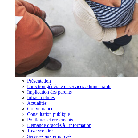
Présentation
Direction générale et services administratifs
Implication des parents
Infrastructures
Actualités
Gouvernance
Consultation publique
Politiques et règlements
Demande d’accès à l’information
Taxe scolaire
Services aux employés